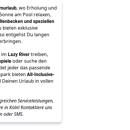
umurlaub
, wo Erholung und
Sonne am Pool relaxen,
lenbecken und speziellen
 bieten exklusive
 so entgehst Du langen
erbringen.
h im
Lazy River
treiben,
spiele
oder suche den
indet jeder das passende
apark bieten
All-Inclusive-
Deinen Urlaub in vollen
reichen Serviceleistungen,
tze in Köln! Kontaktiere uns
am oder SMS.