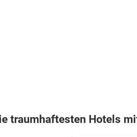
r
(180)
.
inkl.
Flüge
419
€
ab
Zum Angebot
Zum Angebot
pro Person
ie traumhaftesten Hotels mi