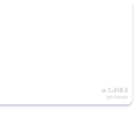
1.410
€
ab
pro Person