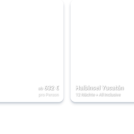
632
€
Halbinsel Yucatán
ab
pro Person
12 Nächte
+
All Inclusive