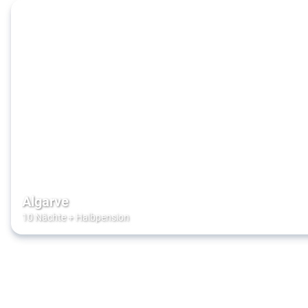
Algarve
10 Nächte
+
Halbpension