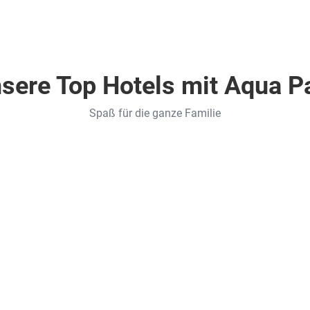
sere Top Hotels mit Aqua P
Spaß für die ganze Familie
 Kreta . Stalida
Spanien . Katalonien . El Perelló
Ohtels
Les
Oliveres
4
10
Nächte
.
Halbpension
.
Doppelzimmer