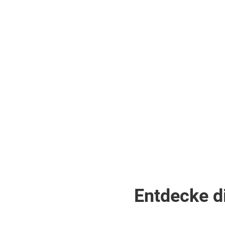
Doppelzimmer
Doppelzimme
(7AI)
(7AE)
.
.
inkl.
inkl.
Flüge
Flüge
359
€
782
€
ab
ab
Zum Angebot
pro Person
pro Person
Entdecke d