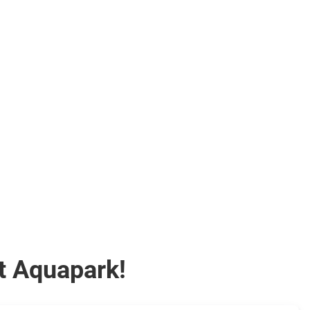
Nächte
.
Halbpension
.
Doppelzimmer
(7CE)
.
inkl.
Flüge
410
€
ab
Zum Angebot
pro Person
t Aquapark!