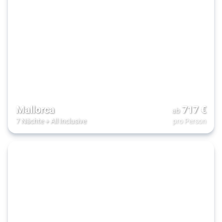
Mallorca
717
€
ab
7 Nächte
+
All Inclusive
pro Person