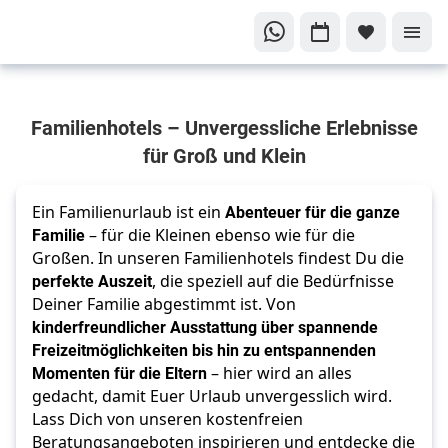
Urlaub,
Familienhotels – Unvergessliche Erlebnisse
der die
ganze
für Groß und Klein
Familie
begeistert!
Ein Familienurlaub ist ein 
Abenteuer für die ganze 
Entdecke die
Familie
 – für die Kleinen ebenso wie für die 
besten
Großen. In unseren Familienhotels findest Du die 
perfekte Auszeit
, die speziell auf die Bedürfnisse 
Familienhotels
Deiner Familie abgestimmt ist. Von 
kinderfreundlicher Ausstattung über spannende 
Freizeitmöglichkeiten bis hin zu entspannenden 
Momenten für die Eltern
 – hier wird an alles 
gedacht, damit Euer Urlaub unvergesslich wird. 
Lass Dich von unseren kostenfreien 
Beratungsangeboten inspirieren und entdecke die 