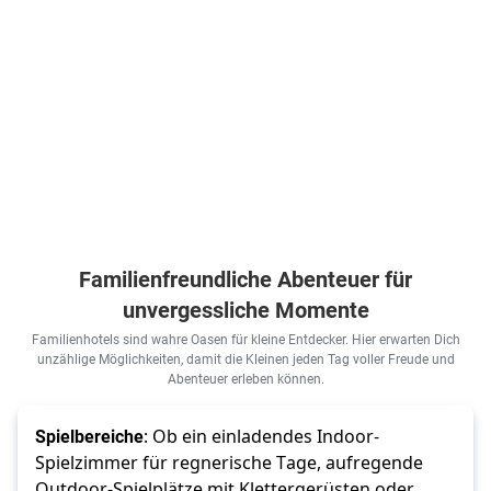
inkl.
Flüge
Flüge
599
€
518
€
ab
ab
Zum Angebot
Zum Angebot
635
€
ab
pro Person
pro Person
Zum Angebot
1.746
€
ab
pro Person
pro Person
Familienfreundliche Abenteuer für
unvergessliche Momente
Familienhotels sind wahre Oasen für kleine Entdecker. Hier erwarten Dich
unzählige Möglichkeiten, damit die Kleinen jeden Tag voller Freude und
Abenteuer erleben können.
Spielbereiche
: Ob ein einladendes Indoor-
Spielzimmer für regnerische Tage, aufregende 
Outdoor-Spielplätze mit Klettergerüsten oder 