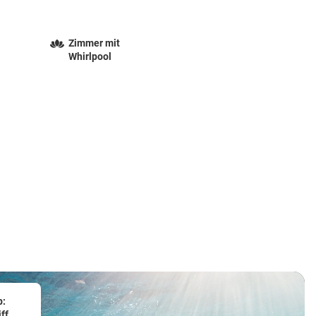
Zimmer mit
Whirlpool
b:
ff