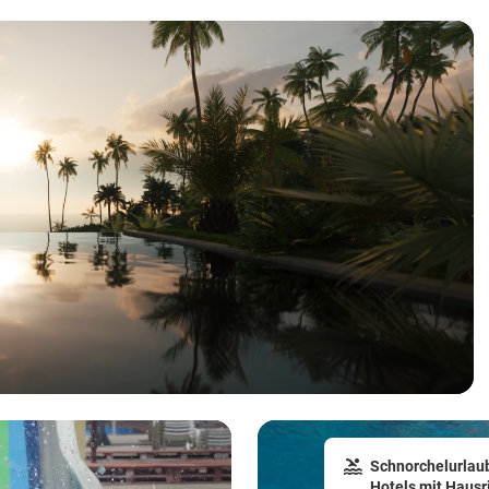
Schnorchelurlau
Hotels mit Hausri