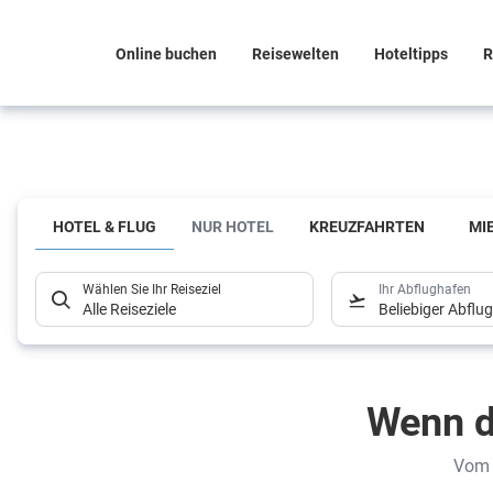
Online buchen
Reisewelten
Hoteltipps
R
Welche
Unterkunft ist
HOTEL & FLUG
NUR HOTEL
KREUZFAHRTEN
MI
die richtige
Wahl?
Wählen Sie Ihr Reiseziel
Ihr Abflughafen
Alle Reiseziele
Beliebiger Abflu
Hier
kommen
Wenn d
unsere
Hoteltipps
Vom 