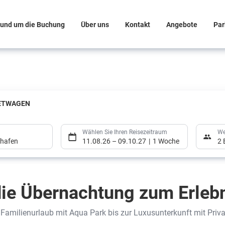
und um die Buchung
Über uns
Kontakt
Angebote
Par
ETWAGEN
Wählen Sie Ihren Reisezeitraum
We
ghafen
11.08.26
–
09.10.27
1 Woche
2 
ie Übernachtung zum Erlebn
Familienurlaub mit Aqua Park bis zur Luxusunterkunft mit Priva