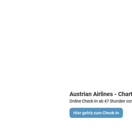
Austrian Airlines - Char
Online Check-In ab 47 Stunden vor
Hier gehts zum Check-In