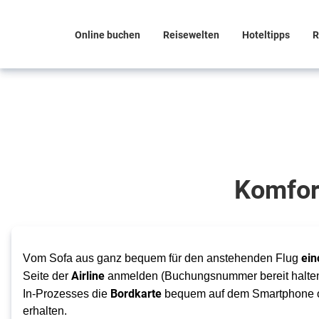
Online buchen
Reisewelten
Hoteltipps
R
Sorgenfrei
in den
Urlaub
starten
Komfor
Online
Check-
ein
Vom Sofa aus 
ganz bequem
 für den anstehenden Flug 
In
Airline
Seite der 
 anmelden (Buchungsnummer 
bereit halte
Bordkarte
In-Prozesses die 
 bequem auf dem Smartphone 
erhalten. 