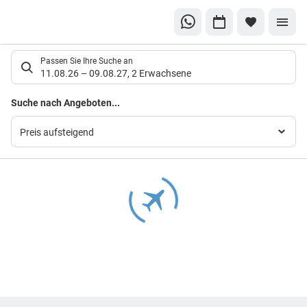
Suchlistenseite
Passen Sie Ihre Suche an
11.08.26
–
09.08.27
,
2 Erwachsene
Suchergebnisse
Suche nach Angeboten...
Preis aufsteigend
Footer