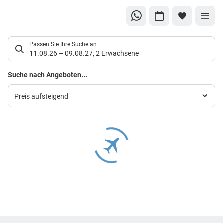
Suchlistenseite
Passen Sie Ihre Suche an
11.08.26
–
09.08.27
,
2 Erwachsene
Suchergebnisse
Suche nach Angeboten...
Preis aufsteigend
Footer