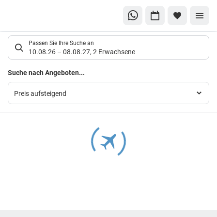
Suchlistenseite
Passen Sie Ihre Suche an
10.08.26
–
08.08.27
,
2 Erwachsene
Suchergebnisse
Suche nach Angeboten...
Preis aufsteigend
Footer