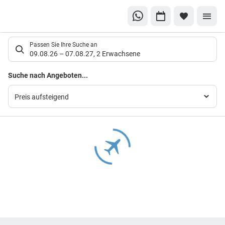
Suchlistenseite
Passen Sie Ihre Suche an
09.08.26
–
07.08.27
,
2 Erwachsene
Suchergebnisse
Suche nach Angeboten...
Preis aufsteigend
Footer