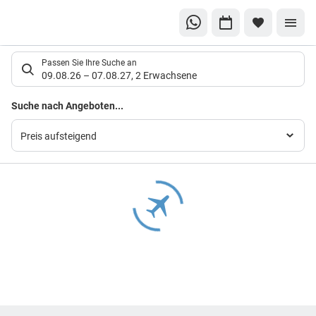
Suchlistenseite
Passen Sie Ihre Suche an
09.08.26
–
07.08.27
,
2 Erwachsene
Suchergebnisse
Suche nach Angeboten...
Preis aufsteigend
Footer