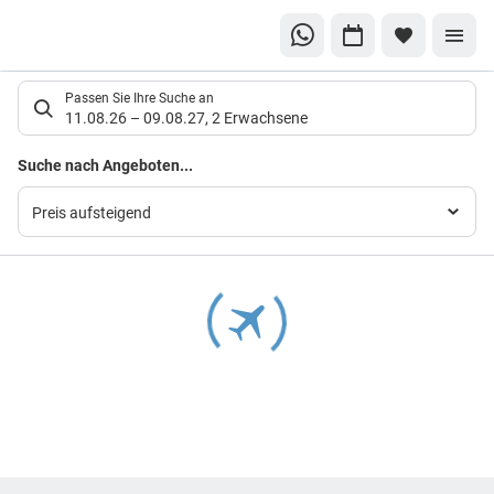
Suchlistenseite
Passen Sie Ihre Suche an
11.08.26
–
09.08.27
,
2 Erwachsene
Suchergebnisse
Suche nach Angeboten...
Preis aufsteigend
Footer