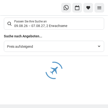
Suchlistenseite
Passen Sie Ihre Suche an
09.08.26
–
07.08.27
,
2 Erwachsene
Suchergebnisse
Suche nach Angeboten...
Preis aufsteigend
Footer