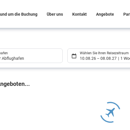
und um die Buchung
Über uns
Kontakt
Angebote
Par
hafen
Wählen Sie Ihren Reisezeitraum
er Abflughafen
10.08.26
–
08.08.27
1 Wo
gebnisse
ngeboten...