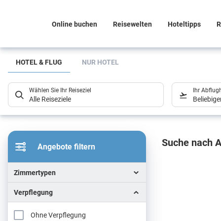
Online buchen
Reisewelten
Hoteltipps
R
Suchlistenseite
HOTEL & FLUG
NUR HOTEL
Wählen Sie Ihr Reiseziel
Ihr Abflug
Alle Reiseziele
Beliebig
Sucher
Suche nach A
Angebote filtern
Zimmertypen
Verpflegung
Ohne Verpflegung