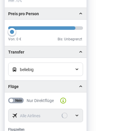
min 70%
Preis pro Person
Von:
0 €
Bis: Unbegrenzt
Preis pro Person
Transfer
beliebig
Flüge
Nur Direktflüge
Nein
Alle Airlines
Flugzeiten
Flugzeiten