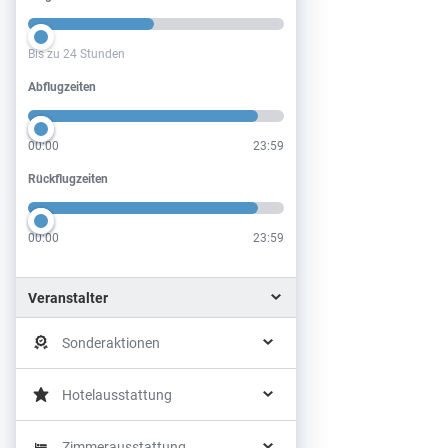
Bis zu 24 Stunden
Abflugzeiten
Abflugzeiten
00:00
23:59
Rückflugzeiten
Rückflugzeiten
00:00
23:59
Veranstalter
Sonderaktionen
Hotelausstattung
Zimmerausstattung