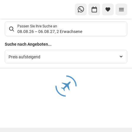
Suchlistenseite
Passen Sie Ihre Suche an
08.08.26
–
06.08.27
,
2 Erwachsene
Suchergebnisse
Suche nach Angeboten...
Preis aufsteigend
Footer