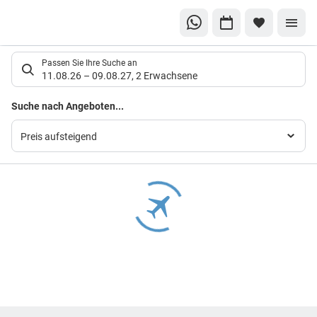
Suchlistenseite
Passen Sie Ihre Suche an
11.08.26
–
09.08.27
,
2 Erwachsene
Suchergebnisse
Suche nach Angeboten...
Preis aufsteigend
Footer