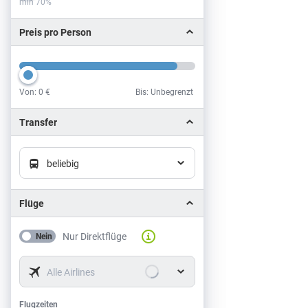
min 70%
Preis pro Person
Von:
0 €
Bis: Unbegrenzt
Preis pro Person
Transfer
beliebig
Flüge
Nur Direktflüge
Nein
Alle Airlines
Flugzeiten
Flugzeiten