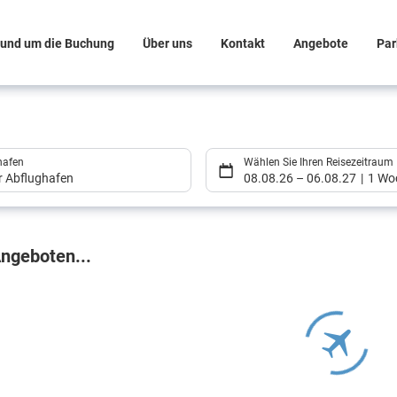
und um die Buchung
Über uns
Kontakt
Angebote
Par
hafen
Wählen Sie Ihren Reisezeitraum
er Abflughafen
08.08.26
–
06.08.27
1 Wo
gebnisse
ngeboten...