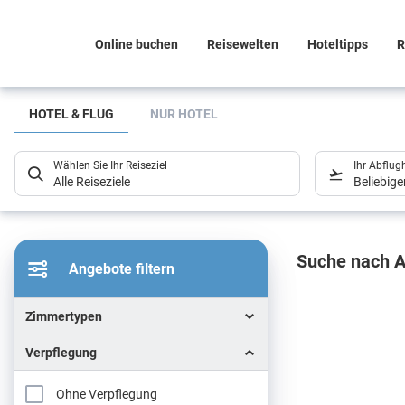
Online buchen
Reisewelten
Hoteltipps
R
Suchlistenseite
HOTEL & FLUG
NUR HOTEL
Wählen Sie Ihr Reiseziel
Ihr Abflug
Alle Reiseziele
Beliebig
Sucher
Suche nach A
Angebote filtern
Zimmertypen
Verpflegung
Ohne Verpflegung