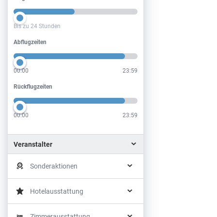
Bis zu 24 Stunden
Abflugzeiten
Abflugzeiten
00:00
23:59
Rückflugzeiten
Rückflugzeiten
00:00
23:59
Veranstalter
Sonderaktionen
Hotelausstattung
Zimmerausstattung