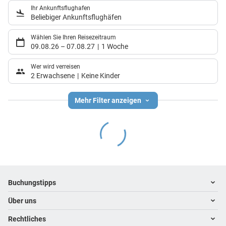
Ihr Ankunftsflughafen
Beliebiger Ankunftsflughäfen
Wählen Sie Ihren Reisezeitraum
09.08.26
–
07.08.27
1 Woche
Wer wird verreisen
2 Erwachsene
Keine Kinder
Mehr Filter anzeigen
Footer
Footer navigation
Buchungstipps
Über uns
Warum im Reisebüro buchen
Hoteltipps
Rechtliches
Kontakt