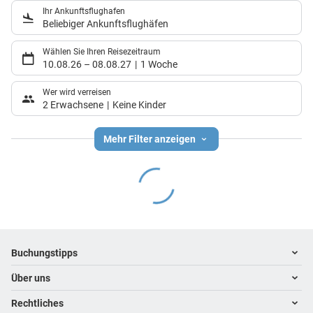
Ihr Ankunftsflughafen
Beliebiger Ankunftsflughäfen
Wählen Sie Ihren Reisezeitraum
10.08.26
–
08.08.27
1 Woche
Wer wird verreisen
2 Erwachsene
Keine Kinder
Mehr Filter anzeigen
Footer
Footer navigation
Buchungstipps
Über uns
Warum im Reisebüro buchen
Hoteltipps
Rechtliches
Kontakt