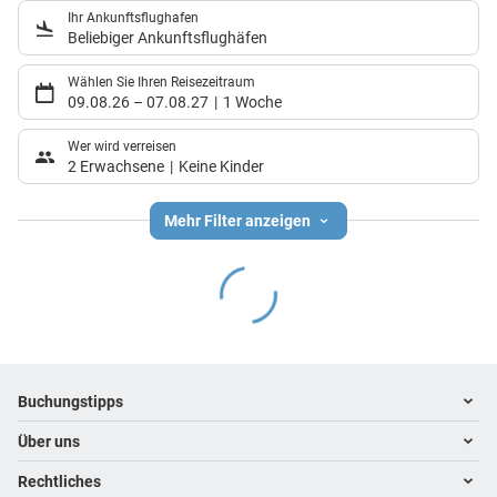
Ihr Ankunftsflughafen
Beliebiger Ankunftsflughäfen
Wählen Sie Ihren Reisezeitraum
09.08.26
–
07.08.27
1 Woche
Wer wird verreisen
2 Erwachsene
Keine Kinder
Mehr Filter anzeigen
Footer
Footer navigation
Buchungstipps
Über uns
Warum im Reisebüro buchen
Hoteltipps
Rechtliches
Kontakt