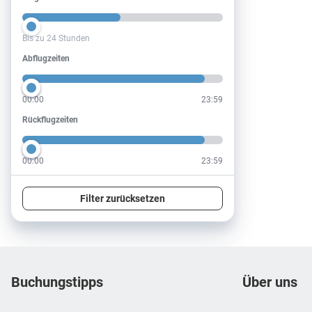
Bis zu 24 Stunden
Abflugzeiten
Abflugzeiten
00:00
23:59
Rückflugzeiten
Rückflugzeiten
00:00
23:59
Filter zurücksetzen
Footer
Footer navigation
Buchungstipps
Über uns