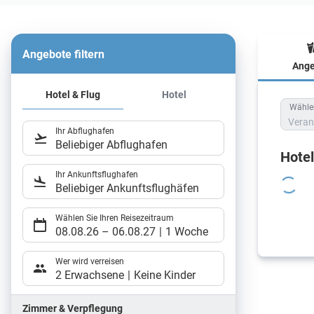
Angebote filtern
Ange
Hote
Hotel & Flug
Hotel
Wählen
Veran
Ihr Abflughafen
Beliebiger Abflughafen
Hote
Ihr Ankunftsflughafen
Beliebiger Ankunftsflughäfen
Wählen Sie Ihren Reisezeitraum
08.08.26
–
06.08.27
1 Woche
Wer wird verreisen
2 Erwachsene
Keine Kinder
Zimmer & Verpflegung