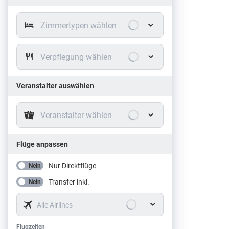
Zimmertypen wählen
Verpflegung wählen
Veranstalter auswählen
Veranstalter wählen
Flüge anpassen
Nur Direktflüge
Nein
Transfer inkl.
Nein
Alle Airlines
Flugzeiten
Flugzeiten