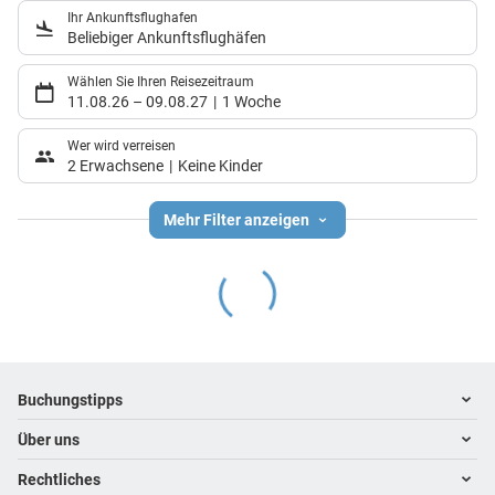
Ihr Ankunftsflughafen
Beliebiger Ankunftsflughäfen
Wählen Sie Ihren Reisezeitraum
11.08.26
–
09.08.27
1 Woche
Wer wird verreisen
2 Erwachsene
Keine Kinder
Mehr Filter anzeigen
Footer
Footer navigation
Buchungstipps
Über uns
Warum im Reisebüro buchen
Hoteltipps
Rechtliches
Kontakt