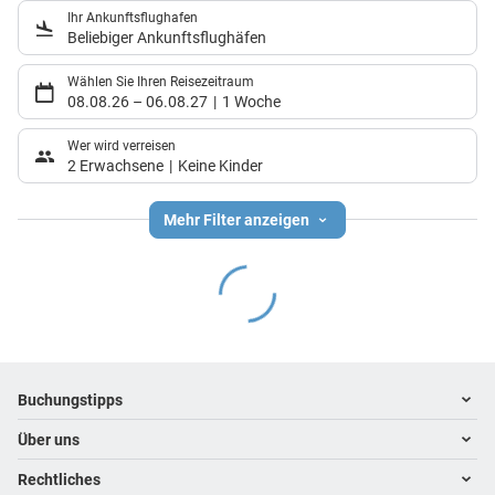
Ihr Ankunftsflughafen
Beliebiger Ankunftsflughäfen
Wählen Sie Ihren Reisezeitraum
08.08.26
–
06.08.27
1 Woche
Wer wird verreisen
2 Erwachsene
Keine Kinder
Mehr Filter anzeigen
Footer
Footer navigation
Buchungstipps
Über uns
Warum im Reisebüro buchen
Hoteltipps
Rechtliches
Kontakt