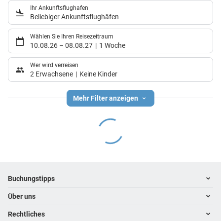
Ihr Ankunftsflughafen
Beliebiger Ankunftsflughäfen
Wählen Sie Ihren Reisezeitraum
10.08.26
–
08.08.27
1 Woche
Wer wird verreisen
2 Erwachsene
Keine Kinder
Mehr Filter anzeigen
Footer
Footer navigation
Buchungstipps
Über uns
Warum im Reisebüro buchen
Hoteltipps
Rechtliches
Kontakt